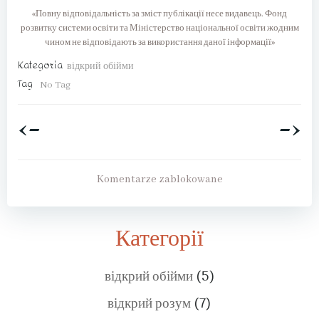
«Повну відповідальність за зміст публікації несе видавець. Фонд
розвитку системи освіти та Міністерство національної освіти жодним
чином не відповідають за використання даної інформації»
Kategoria
відкрий обійми
Tag
No Tag
<-
->
Post
Post
navigation
navigation
Komentarze zablokowane
Категорії
відкрий обійми
(5)
відкрий розум
(7)