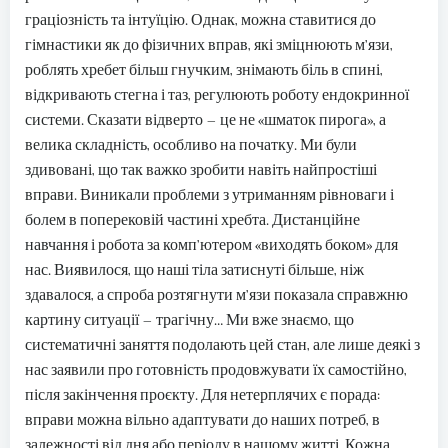
граціозність та інтуїцію. Однак, можна ставитися до
гімнастики як до фізичних вправ, які зміцнюють м’язи,
роблять хребет більш гнучким, знімають біль в спині,
відкривають стегна і таз, регулюють роботу ендокринної
системи. Сказати відверто – це не «шматок пирога», а
велика складність, особливо на початку. Ми були
здивовані, що так важко зробити навіть найпростіші
вправи. Виникали проблеми з утриманням рівноваги і
болем в поперековій частині хребта. Дистанційне
навчання і робота за комп’ютером «виходять боком» для
нас. Виявилося, що наші тіла затиснуті більше, ніж
здавалося, а спроба розтягнути м’язи показала справжню
картину ситуації – трагічну… Ми вже знаємо, що
систематичні заняття подолають цей стан, але лише деякі з
нас заявили про готовність продовжувати їх самостійно,
після закінчення проєкту. Для нетерплячих є порада:
вправи можна вільно адаптувати до наших потреб, в
залежності від дня або періоду в нашому житті. Кожна