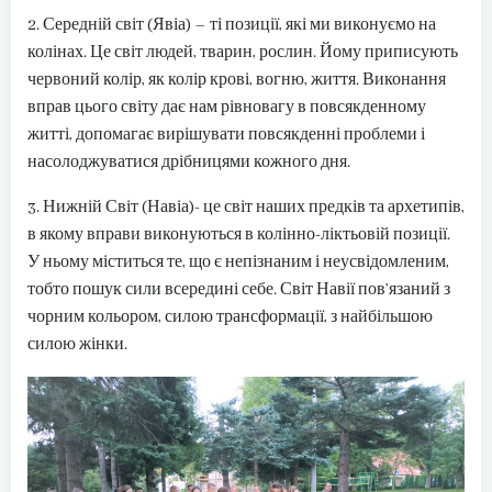
2. Середній світ (Явіа) – ті позиції, які ми виконуємо на
колінах. Це світ людей, тварин, рослин. Йому приписують
червоний колір, як колір крові, вогню, життя. Виконання
вправ цього світу дає нам рівновагу в повсякденному
житті, допомагає вирішувати повсякденні проблеми і
насолоджуватися дрібницями кожного дня.
3. Нижній Світ (Навіа)- це світ наших предків та архетипів,
в якому вправи виконуються в колінно-ліктьовій позиції.
У ньому міститься те, що є непізнаним і неусвідомленим,
тобто пошук сили всередині себе. Світ Навії пов’язаний з
чорним кольором, силою трансформації, з найбільшою
силою жінки.