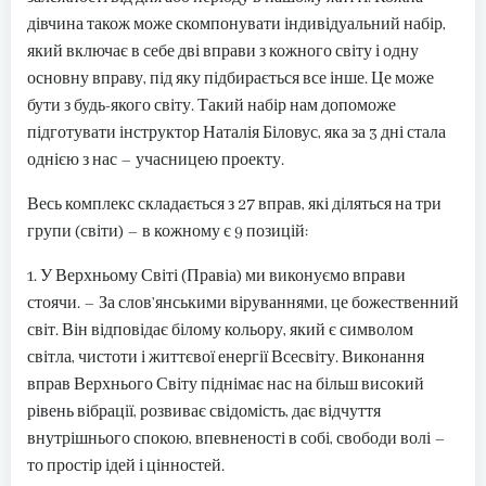
дівчина також може скомпонувати індивідуальний набір,
який включає в себе дві вправи з кожного світу і одну
основну вправу, під яку підбирається все інше. Це може
бути з будь-якого світу. Такий набір нам допоможе
підготувати інструктор Наталія Біловус, яка за 3 дні стала
однією з нас – учасницею проекту.
Весь комплекс складається з 27 вправ, які діляться на три
групи (світи) – в кожному є 9 позицій:
1. У Верхньому Світі (Правіа) ми виконуємо вправи
стоячи. – За слов’янськими віруваннями, це божественний
світ. Він відповідає білому кольору, який є символом
світла, чистоти і життєвої енергії Всесвіту. Виконання
вправ Верхнього Світу піднімає нас на більш високий
рівень вібрації, розвиває свідомість, дає відчуття
внутрішнього спокою, впевненості в собі, свободи волі –
то простір ідей і цінностей.