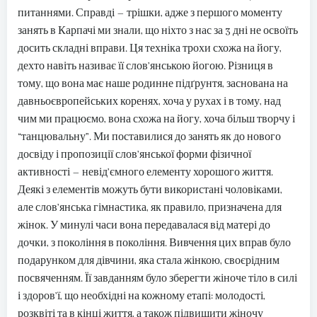
питаннями. Справді – трішки, адже з першого моменту
занять в Карпачі ми знали, що ніхто з нас за 3 дні не освоїть
досить складні вправи. Ця техніка трохи схожа на йогу,
дехто навіть називає її слов’янською йогою. Різниця в
тому, що вона має наше родинне підґрунтя, заснована на
давньоєвропейських коренях, хоча у рухах і в тому, над
чим ми працюємо, вона схожа на йогу, хоча більш творчу і
“танцювальну”. Ми поставилися до занять як до нового
досвіду і пропозиції слов’янської форми фізичної
активності – невід’ємного елементу хорошого життя.
Деякі з елементів можуть бути використані чоловіками,
але слов’янська гімнастика, як правило, призначена для
жінок. У минулі часи вона передавалася від матері до
дочки, з покоління в покоління. Вивчення цих вправ було
подарунком для дівчини, яка стала жінкою, своєрідним
посвяченням. Її завданням було зберегти жіноче тіло в силі
і здоров’ї, що необхідні на кожному етапі: молодості,
розквіті та в кінці життя, а також підвищити жіночу