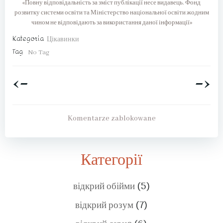
«Повну відповідальність за зміст публікації несе видавець. Фонд
розвитку системи освіти та Міністерство національної освіти жодним
чином не відповідають за використання даної інформації»
Kategoria
Цікавинки
Tag
No Tag
<-
->
Post
Post
navigation
navigation
Komentarze zablokowane
Категорії
відкрий обійми
(5)
відкрий розум
(7)