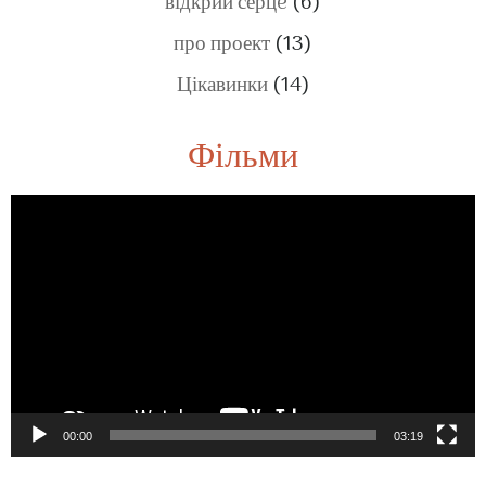
відкрий серцe
(6)
про проект
(13)
Цікавинки
(14)
Фільми
Video
Player
00:00
03:19