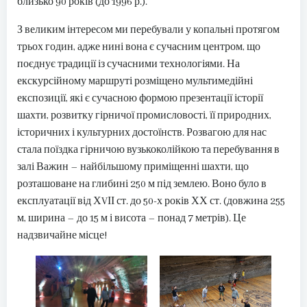
близько 90 років (до 1996 р.).
З великим інтересом ми перебували у копальні протягом
трьох годин, адже нині вона є сучасним центром, що
поєднує традиції із сучасними технологіями. На
екскурсійному маршруті розміщено мультимедійні
експозиції, які є сучасною формою презентації історії
шахти, розвитку гірничої промисловості, її природних,
історичних і культурних достоїнств. Розвагою для нас
стала поїздка гірничою вузькоколійкою та перебування в
залі Важин – найбільшому приміщенні шахти, що
розташоване на глибині 250 м під землею. Воно було в
експлуатації від ХVІІ ст. до 50-х років ХХ ст. (довжина 255
м, ширина – до 15 м і висота – понад 7 метрів). Це
надзвичайне місце!