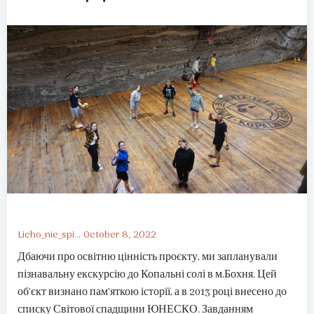
Licho_nie_spi...
October 8, 2022
Дбаючи про освітню цінність проєкту, ми запланували
пізнавальну екскурсію до Копальні солі в м.Бохня. Цей
об’єкт визнано пам’яткою історії, а в 2013 році внесено до
списку Світової спадщини ЮНЕСКО. Завданням