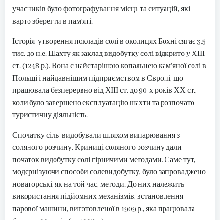
учасників було фотографування місць та ситуацій, які
варто зберегти в пам’яті.
Історія утворення покладів солі в околицях Бохні сягає 3,5
тис. до н.е. Шахту як заклад видобутку солі відкрито у ХІІІ
ст. (1248 р.). Вона є найстарішою копальнею кам’яної солі в
Польщі і найдавнішим підприємством в Європі, що
працювала безперервно від ХІІІ ст. до 90-х років ХХ ст.,
коли було завершено експлуатацію шахти та розпочато
туристичну діяльність.
Спочатку сіль видобували шляхом випарювання з
соляного розчину. Криниці соляного розчину дали
початок видобутку солі гірничими методами. Саме тут,
модернізуючи способи солевидобутку, було запроваджено
новаторські, як на той час, методи. До них належить
використання підйомних механізмів, встановлення
парової машини, виготовленої в 1909 р., яка працювала