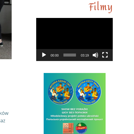
Filmy
Odtwarza
video
00:00
03:19
ików
raz