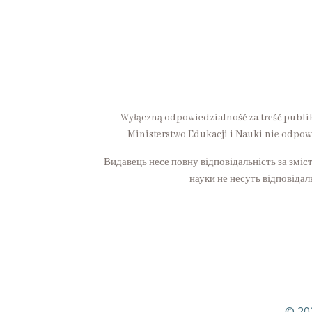
Wyłączną odpowiedzialność za treść publi
Ministerstwo Edukacji i Nauki nie odpow
Видавець несе повну відповідальність за зміст
науки не несуть відповідаль
© 20