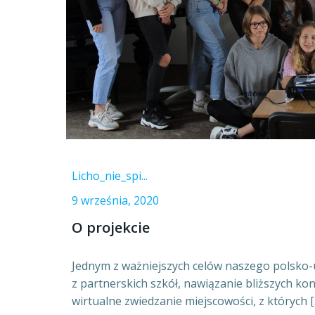
Licho_nie_spi...
9 września, 2020
O projekcie
Jednym z ważniejszych celów naszego polsko-
z partnerskich szkół, nawiązanie bliższych ko
wirtualne zwiedzanie miejscowości, z których [