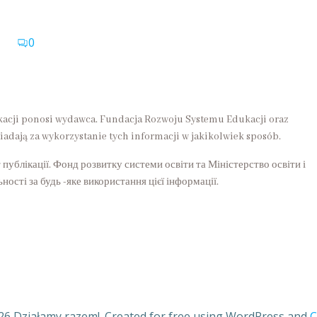
0
kacji ponosi wydawca. Fundacja Rozwoju Systemu Edukacji oraz
iadają za wykorzystanie tych informacji w jakikolwiek sposób.
 публікації. Фонд розвитку системи освіти та Міністерство освіти і
ності за будь -яке використання цієї інформації.
26 Działamy razem!. Created for free using WordPress and
C