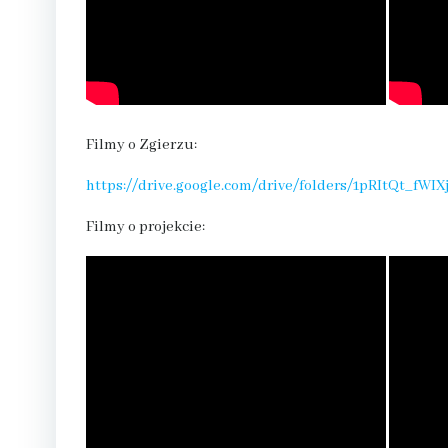
Filmy o Zgierzu:
https://drive.google.com/drive/folders/1pRItQt_f
Filmy o projekcie: