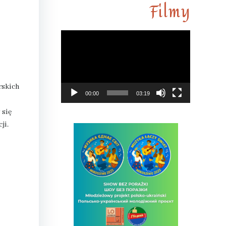
Filmy
Odtwarza
video
rskich
00:00
03:19
 się
ji.