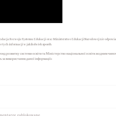
undacja Rozwoju Systemu Edukacji oraz Ministerstwo Edukacji Narodowej nie odpowia
e tych informacji w jakikolwiek sposób.
 Фонд розвитку системи освіти та Міністерство національної освіти жодним чино
ь за використання даної інформації»
Post
navigation
mentarze zablokowane