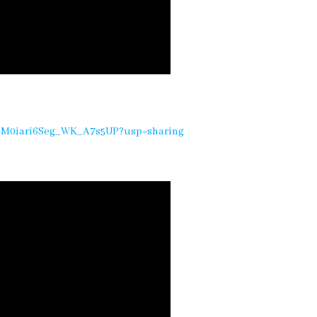
WIXjM0iari6Seg_WK_A7s5UP?usp=sharing