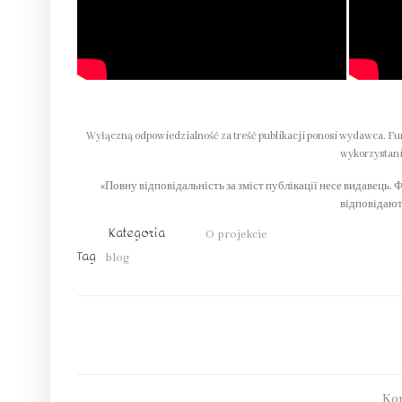
Wyłączną odpowiedzialność za treść publikacji ponosi wydawca. F
wykorzystani
«Повну відповідальність за зміст публікації несе видавець.
відповідают
Kategoria
O projekcie
Tag
blog
Ko