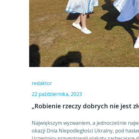
redaktor
22 października, 2023
„Robienie rzeczy dobrych nie jest zł
Największym wyzwaniem, a jednocześnie najwa
okazji Dnia Niepodległości Ukrainy, pod hasłam
Uczestnicy przygotowali plakaty zachęcające d