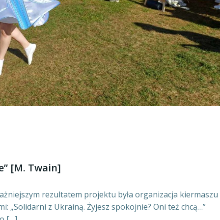
e” [M. Twain]
żniejszym rezultatem projektu była organizacja kiermaszu
i: „Solidarni z Ukrainą. Żyjesz spokojnie? Oni też chcą…”
o […]