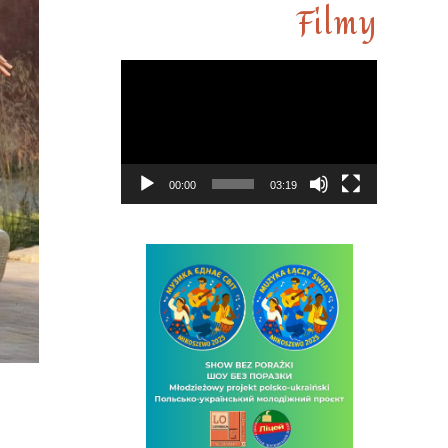
Filmy
Odtwarza
video
00:00
03:19