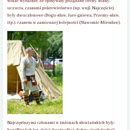
widać wyraźnie, że opisywały pożądane cechy, stany,
uczucia, czasami pokrewieństwo (np. wuj). Najczęściej
były dwuczłonowe (Bogu-sław, Jaro-gniewa, Przemy-sław,
itp.). czasem w zamiennej kolejności (Sławomir-Mirosław).
Najczęstszymi członami w imionach słowiańskich były: