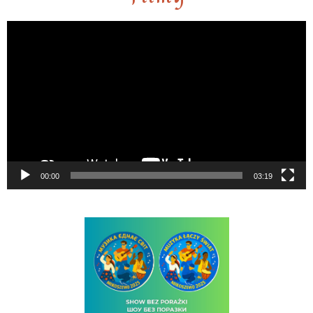
Odtwarzacz
video
00:00
03:19