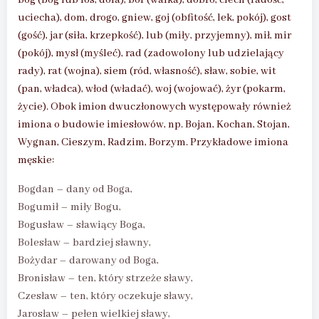
bog (Bóg lub los, dola), bor (walka), dobro, ciech (radość,
uciecha), dom, drogo, gniew, goj (obfitość, lek, pokój), gost
(gość), jar (siła, krzepkość), lub (miły, przyjemny), mił, mir
(pokój), mysł (myśleć), rad (zadowolony lub udzielający
rady), rat (wojna), siem (ród, własność), sław, sobie, wit
(pan, władca), włod (władać), woj (wojować), żyr (pokarm,
życie). Obok imion dwuczłonowych występowały również
imiona o budowie imiesłowów, np. Bojan, Kochan, Stojan,
Wygnan, Cieszym, Radzim, Borzym. Przykładowe imiona
męskie:
Bogdan – dany od Boga,
Bogumił – miły Bogu,
Bogusław – sławiący Boga,
Bolesław – bardziej sławny,
Bożydar – darowany od Boga,
Bronisław – ten, który strzeże sławy,
Czesław – ten, który oczekuje sławy,
Jarosław – pełen wielkiej sławy,