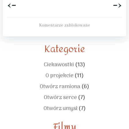
<-
->
Post
Post
navigation
navigation
Komentarze zablokowane
Kategorie
Ciekawostki
(13)
O projekcie
(11)
Otwórz ramiona
(6)
Otwórz serce
(7)
Otwórz umysł
(7)
Filmy