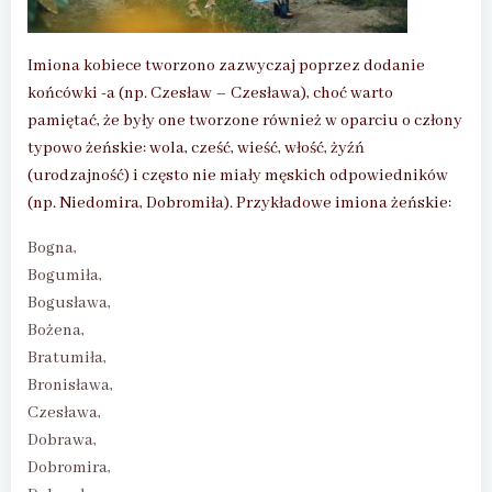
Imiona kobiece tworzono zazwyczaj poprzez dodanie
końcówki -a (np. Czesław – Czesława), choć warto
pamiętać, że były one tworzone również w oparciu o człony
typowo żeńskie: wola, cześć, wieść, włość, żyźń
(urodzajność) i często nie miały męskich odpowiedników
(np. Niedomira, Dobromiła). Przykładowe imiona żeńskie:
Bogna,
Bogumiła,
Bogusława,
Bożena,
Bratumiła,
Bronisława,
Czesława,
Dobrawa,
Dobromira,