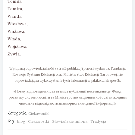
Tomiła,
Tomira,
Wanda,
Wiesława,
Wisława,
Włada,
Wojsława,
Żywia.
Wyłączną odpowiedzialność za treść publikacji ponosi wydawca. Fundacja
Rozwoju Systemu Edukacji oraz Ministerstwo Edukacji Narodowej nie
odpowiadają za wykorzystanie tych informacji w jakikolwiek sposób.
«Повну відповідальність за зміст публікації несе видавець. Фонд
розвитку системи освіти та Міністерство національної освіти жодним
чином не відповідають за використання даної інформації»
Kategoria
Ciekawostki
Tag
blog
Ciekawostki
Słowiańskie imiona
Tradycja