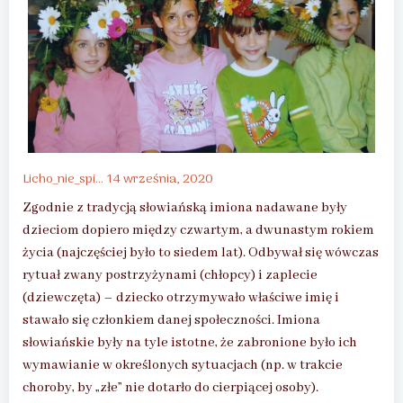
Licho_nie_spi...
14 września, 2020
Zgodnie z tradycją słowiańską imiona nadawane były
dzieciom dopiero między czwartym, a dwunastym rokiem
życia (najczęściej było to siedem lat). Odbywał się wówczas
rytuał zwany postrzyżynami (chłopcy) i zaplecie
(dziewczęta) – dziecko otrzymywało właściwe imię i
stawało się członkiem danej społeczności. Imiona
słowiańskie były na tyle istotne, że zabronione było ich
wymawianie w określonych sytuacjach (np. w trakcie
choroby, by „złe” nie dotarło do cierpiącej osoby).